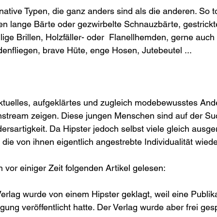
rnative Typen, die ganz anders sind als die anderen. So to
en lange Bärte oder gezwirbelte Schnauzbärte, gestrickt
llige Brillen, Holzfäller- oder  Flanellhemden, gerne auch
enfliegen, brave Hüte, enge Hosen, Jutebeutel ...
lektuelles, aufgeklärtes und zugleich modebewusstes And
tream zeigen. Diese jungen Menschen sind auf der Su
ersartigkeit. Da Hipster jedoch selbst viele gleich ausger
die von ihnen eigentlich angestrebte Individualität wiede
vor einiger Zeit folgenden Artikel gelesen:
erlag wurde von einem Hipster geklagt, weil eine Publika
ng veröffentlicht hatte. Der Verlag wurde aber frei ges