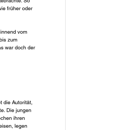
ebrachte. So 
ie früher oder 
ginnend vom 
 bis zum 
as war doch der 
die Autorität, 
te. Die jungen 
echen ihren 
eisen, legen 