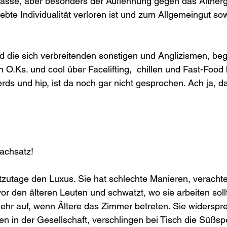
sse, aber besonders der Auflehnung gegen das Altherg
ebte Individualität verloren ist und zum Allgemeingut sow
d die sich verbreitenden sonstigen und Anglizismen, be
n O.Ks. und cool über Facelifting,  chillen und Fast-Food
rds und hip, ist da noch gar nicht gesprochen. Ach ja, d
achsatz!
tzutage den Luxus. Sie hat schlechte Manieren, verachtet 
or den älteren Leuten und schwatzt, wo sie arbeiten soll
ehr auf, wenn Ältere das Zimmer betreten. Sie widerspr
en in der Gesellschaft, verschlingen bei Tisch die Süßsp