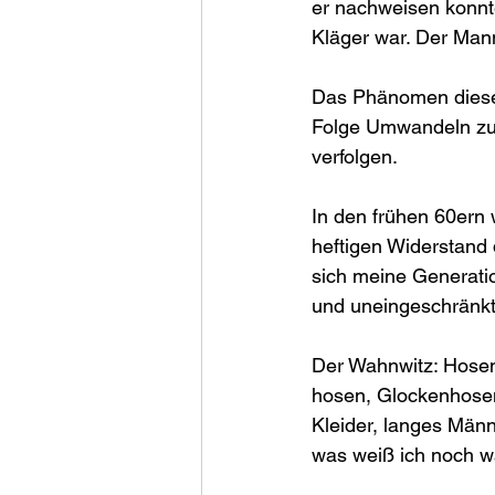
er nachweisen konnte
Kläger war. Der Mann 
Das Phänomen dieses
Folge Umwandeln zum
verfolgen.
In den frühen 60ern 
heftigen Widerstand
sich meine Generatio
und uneingeschränkte
Der Wahnwitz: Hosen
hosen, Glockenhosen,
Kleider, langes Männ
was weiß ich noch w