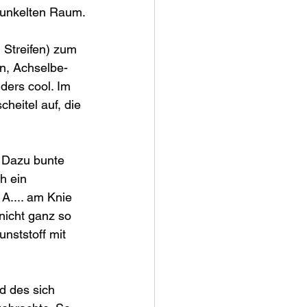
dunkelten Raum.
Streifen) zum 
en, Achselbe-
ers cool. Im 
heitel auf, die 
 Dazu bunte 
h ein 
A.... am Knie 
icht ganz so 
nststoff mit 
 des sich 