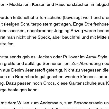
sen - Meditation, Kerzen und Räucherstäbchen im abge
wurden knöchelhohe Turnschuhe (bevozugt weiß und drei 
t riesigen Schulterpolstern getragen. Enge Streifenhos
ennissocken, neonfarbener Jogging Anzug waren besond
rat man nicht ohne Speck, aber bauchfrei und mit Mittelsc
treifen.
hrtausends gab es  Jacken oder Pullover im Army-Style.
n große und auffälige Sonnenbrillen. Zur Abrundung noc
 aus Denim Jeansstoff gefertigt. Nicht zu vergessen die 
uch die Boxershorts gut gesehen werden können - oder n
ing. Dazu passen noch Crocs, diese Gartenschuhe aus Ku
rge besteigen kann.
 mit dem Willen zum Anderssein, zum Besonderssein und