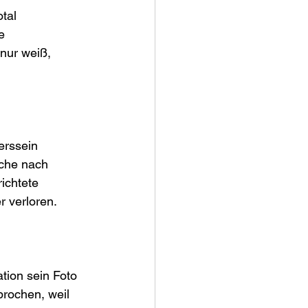
tal 
e 
 nur weiß, 
erssein 
che nach 
ichtete 
r verloren.
tion sein Foto 
prochen, weil 